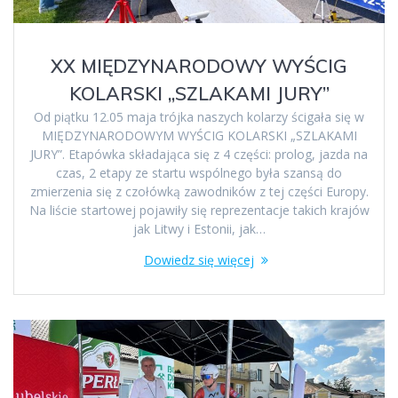
XX MIĘDZYNARODOWY WYŚCIG
KOLARSKI „SZLAKAMI JURY”
Od piątku 12.05 maja trójka naszych kolarzy ścigała się w
MIĘDZYNARODOWYM WYŚCIG KOLARSKI „SZLAKAMI
JURY”. Etapówka składająca się z 4 części: prolog, jazda na
czas, 2 etapy ze startu wspólnego była szansą do
zmierzenia się z czołówką zawodników z tej części Europy.
Na liście startowej pojawiły się reprezentacje takich krajów
jak Litwy i Estonii, jak…
Dowiedz się więcej