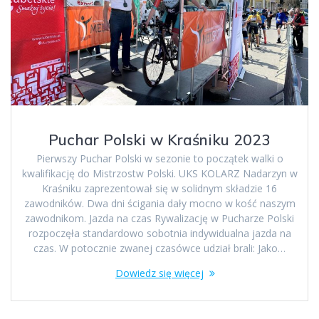
Puchar Polski w Kraśniku 2023
Pierwszy Puchar Polski w sezonie to początek walki o
kwalifikację do Mistrzostw Polski. UKS KOLARZ Nadarzyn w
Kraśniku zaprezentował się w solidnym składzie 16
zawodników. Dwa dni ścigania dały mocno w kość naszym
zawodnikom. Jazda na czas Rywalizację w Pucharze Polski
rozpoczęła standardowo sobotnia indywidualna jazda na
czas. W potocznie zwanej czasówce udział brali: Jako…
Dowiedz się więcej