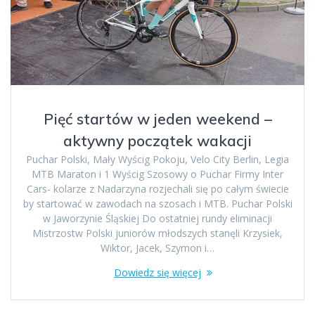
Pięć startów w jeden weekend –
aktywny początek wakacji
Puchar Polski, Mały Wyścig Pokoju, Velo City Berlin, Legia
MTB Maraton i 1 Wyścig Szosowy o Puchar Firmy Inter
Cars- kolarze z Nadarzyna rozjechali się po całym świecie
by startować w zawodach na szosach i MTB. Puchar Polski
w Jaworzynie Śląskiej Do ostatniej rundy eliminacji
Mistrzostw Polski juniorów młodszych stanęli Krzysiek,
Wiktor, Jacek, Szymon i…
Dowiedz się więcej