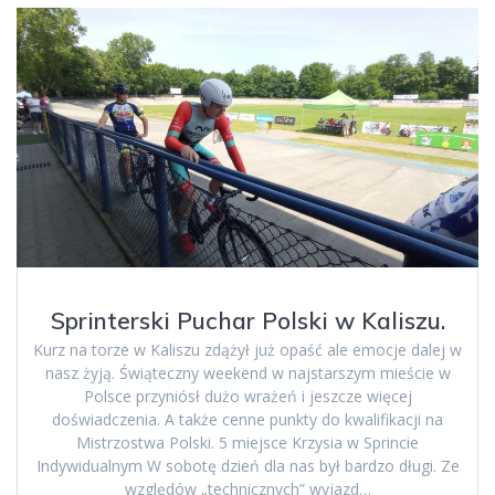
Sprinterski Puchar Polski w Kaliszu.
Kurz na torze w Kaliszu zdążył już opaść ale emocje dalej w
nasz żyją. Świąteczny weekend w najstarszym mieście w
Polsce przyniósł dużo wrażeń i jeszcze więcej
doświadczenia. A także cenne punkty do kwalifikacji na
Mistrzostwa Polski. 5 miejsce Krzysia w Sprincie
Indywidualnym W sobotę dzień dla nas był bardzo długi. Ze
względów „technicznych” wyjazd…