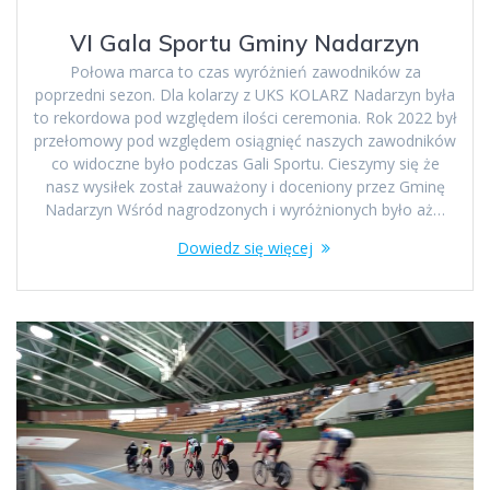
VI Gala Sportu Gminy Nadarzyn
Połowa marca to czas wyróżnień zawodników za
poprzedni sezon. Dla kolarzy z UKS KOLARZ Nadarzyn była
to rekordowa pod względem ilości ceremonia. Rok 2022 był
przełomowy pod względem osiągnięć naszych zawodników
co widoczne było podczas Gali Sportu. Cieszymy się że
nasz wysiłek został zauważony i doceniony przez Gminę
Nadarzyn Wśród nagrodzonych i wyróżnionych było aż…
Dowiedz się więcej