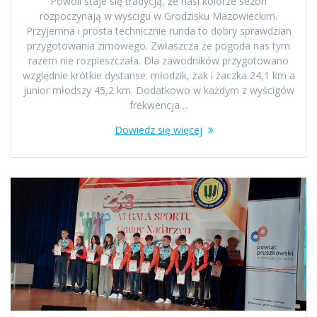
Powoli staje się tradycją, że nasi kolorze sezon
rozpoczynają w wyścigu w Grodzisku Mazowieckim.
Przyjemna i prosta technicznie runda to dobry sprawdzian
przygotowania zimowego. Zwłaszcza że pogoda nas tym
razem nie rozpieszczała. Dla zawodników przygotowano
względnie krótkie dystanse: młodzik, żak i żaczka 24,1 km a
junior młodszy 45,2 km. Dodatkowo w każdym z wyścigów
frekwencja…
Dowiedz się więcej