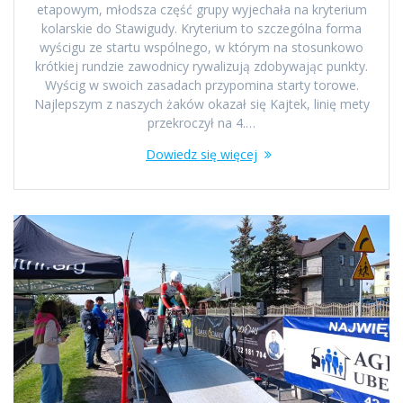
etapowym, młodsza część grupy wyjechała na kryterium
kolarskie do Stawigudy. Kryterium to szczególna forma
wyścigu ze startu wspólnego, w którym na stosunkowo
krótkiej rundzie zawodnicy rywalizują zdobywając punkty.
Wyścig w swoich zasadach przypomina starty torowe.
Najlepszym z naszych żaków okazał się Kajtek, linię mety
przekroczył na 4.…
Dowiedz się więcej