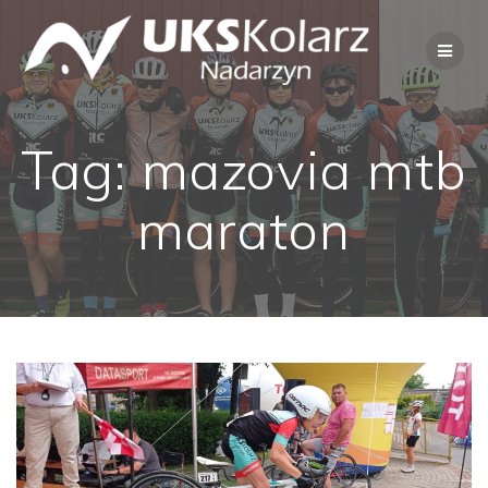
Przejdź
do
treści
Tag:
mazovia mtb
maraton