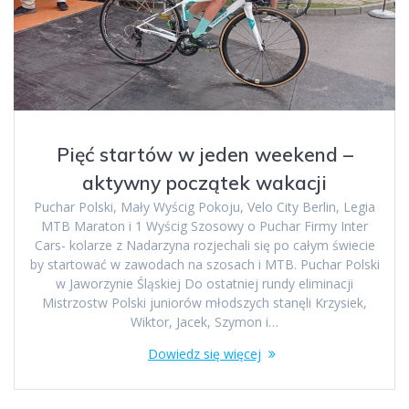
Pięć startów w jeden weekend –
aktywny początek wakacji
Puchar Polski, Mały Wyścig Pokoju, Velo City Berlin, Legia
MTB Maraton i 1 Wyścig Szosowy o Puchar Firmy Inter
Cars- kolarze z Nadarzyna rozjechali się po całym świecie
by startować w zawodach na szosach i MTB. Puchar Polski
w Jaworzynie Śląskiej Do ostatniej rundy eliminacji
Mistrzostw Polski juniorów młodszych stanęli Krzysiek,
Wiktor, Jacek, Szymon i…
Dowiedz się więcej