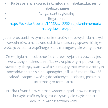
Kategorie wiekowe: żak, młodzik, młodziczka, junior
młodszy, junior
Ranga: start regionalny
Regulamin:
https://pzkol.pl/pobierz/12252/s/12252_regulaminmemorial_
mieczyslawa_brz.pdf
Jeden z ostatnich w tym sezonie startów szosowych dla naszych
zawodników, a na pewno ostatnia szansa by sprawdzić się w
wyścigu ze startu wspólnego. Start treningowy ale warty udziału.
Ze względu na nieobecność trenerów, wyjazd na zawody jest
we własnym zakresie. Prośba w związku z tym: pojawią się
zawodnicy chcący startować a nie mający możliwości z różnych
powodów dostać się do Opinogóry. Jeśli ktoś ma możliwość
zabrać i zaopiekować się dodatkowymi osobami, proszę o
informację w formularzu.
Prośba również o wzajemne wsparcie opiekunów na miejscu.
Dla części osób wyścig jest oczywisty ale część dopiero
debiutuje wraz z zawodnikami.