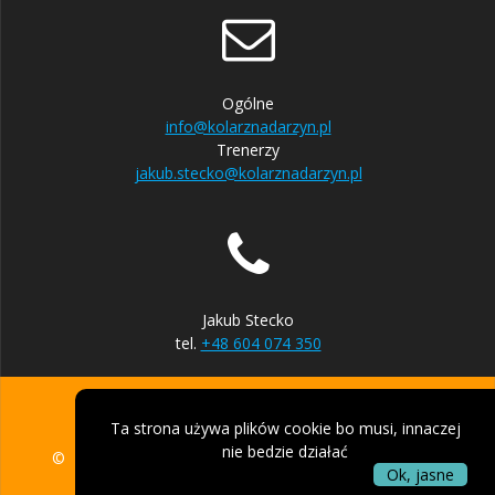
Ogólne
info@kolarznadarzyn.pl
Trenerzy
jakub.stecko@kolarznadarzyn.pl
Jakub Stecko
tel.
+48 604 074 350
Ta strona używa plików cookie bo musi, innaczej
nie bedzie działać
© 2026 UKS Kolarz Nadarzyn. Zbudowano przy użyciu
Ok, jasne
WordPressa i
motywu Mesmerize