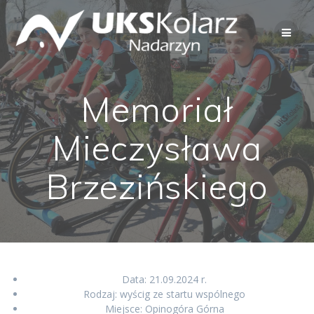
Przejdź
do
treści
Memoriał
Mieczysława
Brzezińskiego
Data: 21.09.2024 r.
Rodzaj: wyścig ze startu wspólnego
Miejsce: Opinogóra Górna