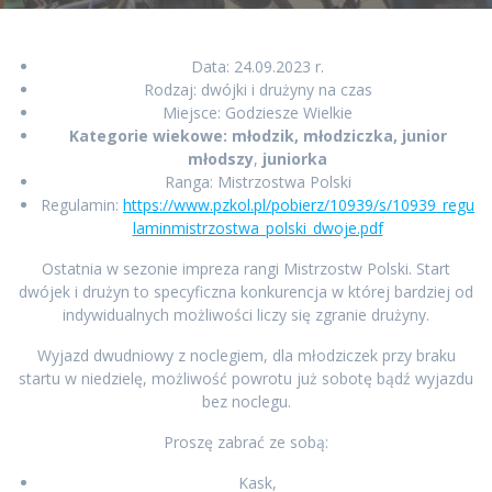
Data: 24.09.2023 r.
Rodzaj: dwójki i drużyny na czas
Miejsce: Godziesze Wielkie
Kategorie wiekowe: młodzik, młodziczka, junior
młodszy
,
juniorka
Ranga: Mistrzostwa Polski
Regulamin:
https://www.pzkol.pl/pobierz/10939/s/10939_regu
laminmistrzostwa_polski_dwoje.pdf
Ostatnia w sezonie impreza rangi Mistrzostw Polski. Start
dwójek i drużyn to specyficzna konkurencja w której bardziej od
indywidualnych możliwości liczy się zgranie drużyny.
Wyjazd dwudniowy z noclegiem, dla młodziczek przy braku
startu w niedzielę, możliwość powrotu już sobotę bądź wyjazdu
bez noclegu.
Proszę zabrać ze sobą:
Kask,