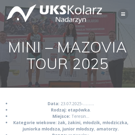
Przejdź
do
treści
MINI – MAZOVIA
TOUR 2025
Data:
23.07.2025-……….
Rodzaj: etapówka
.
Miejsce:
Teresin…
Kategorie wiekowe: żak, żakini, młodzik, młodziczka,
juniorka młodsza, junior młodszy
,
amatorzy.