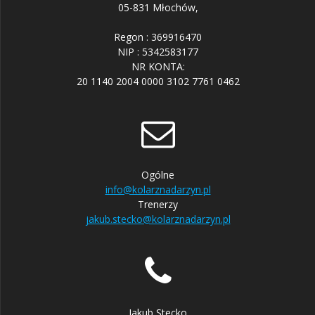
05-831 Młochów,
Regon : 369916470
NIP : 5342583177
NR KONTA:
20 1140 2004 0000 3102 7761 0462
Ogólne
info@kolarznadarzyn.pl
Trenerzy
jakub.stecko@kolarznadarzyn.pl
Jakub Stecko