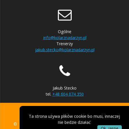
Ogólne
info@kolarznadarzyn.pl
Trenerzy
jakub.stecko@kolarznadarzyn.pl
Jakub Stecko
tel.
+48 604 074 350
Ta strona używa plików cookie bo musi, innaczej
nie bedzie działać
© 2026 UKS Kolarz Nadarzyn. Zbudowano przy użyciu
Ok, jasne