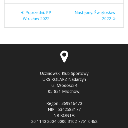
Nawigacja
Poprzedni
Następny
Poprzedni:
PP
Następny:
Świętosław
wpisu
wpis:
wpis:
Wrocław 2022
2022
Uczniowski Klub Sportowy
UKS KOLARZ Nadarzyn
ul. Młodości 4
05-831 Młochów,
Regon : 369916470
NIP : 5342583177
NR KONTA:
20 1140 2004 0000 3102 7761 0462