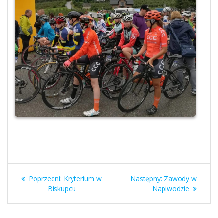
Nawigacja
Poprzedni
Następny
Poprzedni:
Kryterium w
Następny:
Zawody w
wpisu
wpis:
wpis:
Biskupcu
Napiwodzie